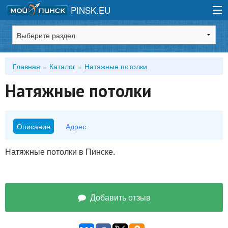
PINSK.EU
Зарегистрироваться
Главная
Каталог
Натяжные потолки
Войти
Натяжные потолки
Описание
Адрес
Натяжные потолки в Пинске.
Добавить отзыв