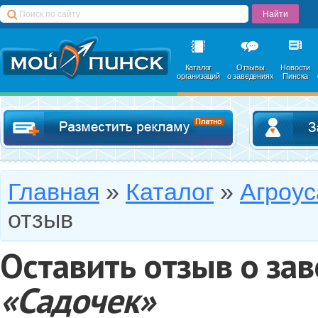
Каталог
Отзывы
Новости
организаций
о заведениях
Пинска
Добавить в катал
Главная
»
Каталог
»
Агроус
отзыв
Оставить отзыв о за
«Садочек»