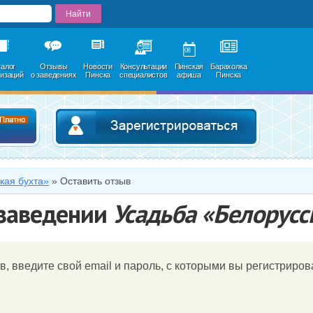
08
талог
Отзывы
Новости
Консультации
Пинская
Барахолка
низаций
о заведениях
Пинска
специалистов
афиша
Пинска
Добавить в каталог
Зарегистри
кая бухта»
»
Оставить отзыв
 заведении
Усадьба «Белорусс
в, введите свой email и пароль, c которыми вы регистрирова