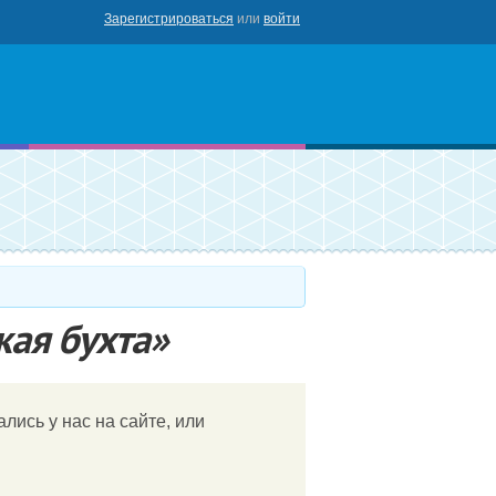
Зарегистрироваться
или
войти
роваться
кая бухта»
лись у нас на сайте, или