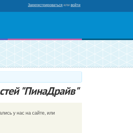
Зарегистрироваться
или
войти
роваться
стей "ПинаДрайв"
лись у нас на сайте, или