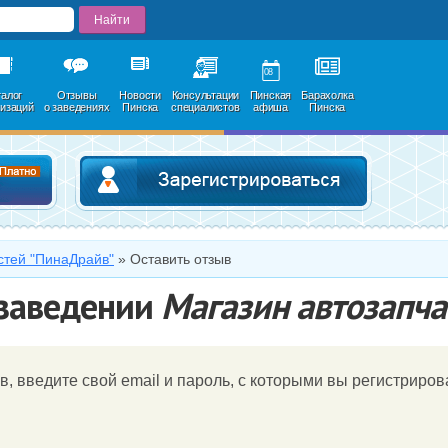
08
талог
Отзывы
Новости
Консультации
Пинская
Барахолка
низаций
о заведениях
Пинска
специалистов
афиша
Пинска
Добавить в каталог
Зарегистри
стей "ПинаДрайв"
»
Оставить отзыв
 заведении
Магазин автозапча
в, введите свой email и пароль, c которыми вы регистрирова