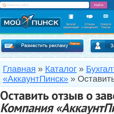
Каталог
Отзывы
Новости
организаций
о заведениях
Пинска
Добавить в катал
Главная
»
Каталог
»
Бухгал
«АккаунтПинск»
»
Оставить
Оставить отзыв о за
Компания «АккаунтП