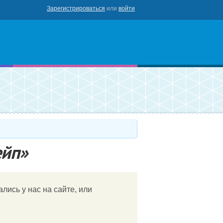
Зарегистрироваться
или
войти
роваться
ейп»
лись у нас на сайте, или