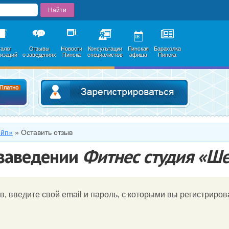
08
талог
Отзывы
Новости
Консультации
Пинская
Барахолка
низаций
о заведениях
Пинска
специалистов
афиша
Пинска
Добавить в каталог
Зарегистри
ейп»
»
Оставить отзыв
 заведении
Фитнес студия «Ш
в, введите свой email и пароль, c которыми вы регистрирова