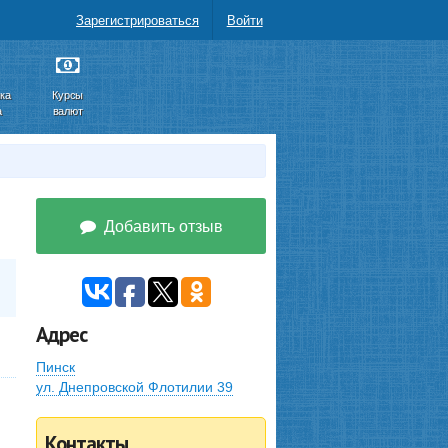
Зарегистрироваться
Войти
ка
Курсы
а
валют
Добавить отзыв
Адрес
Пинск
ул. Днепровской Флотилии 39
Контакты