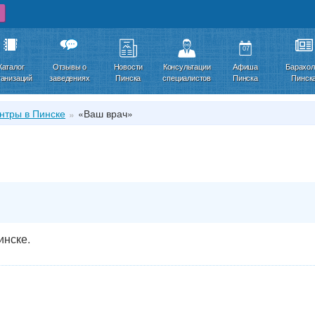
07
Каталог
Отзывы о
Новости
Консультации
Афиша
Барахол
ганизаций
заведениях
Пинска
специалистов
Пинска
Пинск
нтры в Пинске
«Ваш врач»
инске.