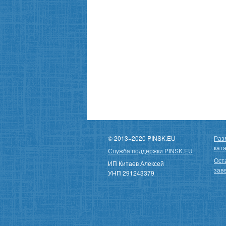
© 2013−2020 PINSK.EU
Раз
кат
Служба поддержки PINSK.EU
Ост
ИП Китаев Алексей
зав
УНП 291243379