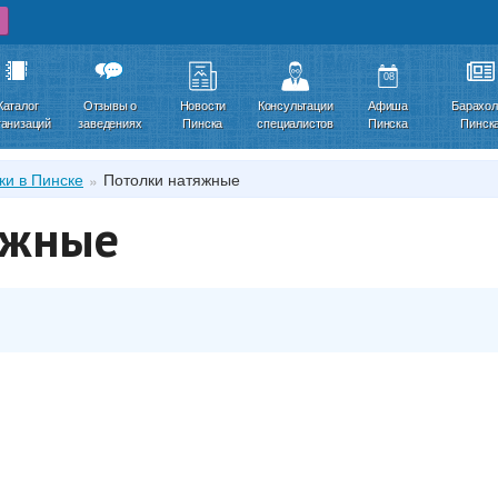
08
Каталог
Отзывы о
Новости
Консультации
Афиша
Барахол
ганизаций
заведениях
Пинска
специалистов
Пинска
Пинск
ки в Пинске
Потолки натяжные
яжные