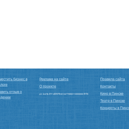
местить бизнес в
Реклама на сайте
Правила сайта
алоге
О проекте
Контакты
авить отзыв о
Кино в Пинске
р/с БАПБ BY14BAPB30134779900110000000 BYN
едении
Театр в Пинске
Концерты в Пинс