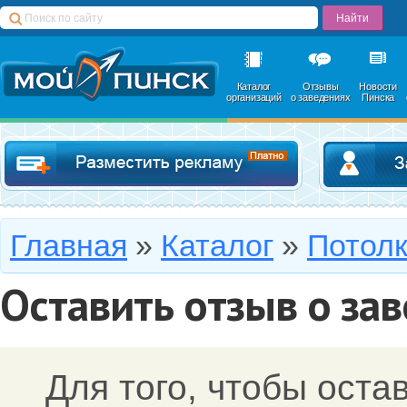
Каталог
Отзывы
Новости
организаций
о заведениях
Пинска
Добавить в катал
Главная
»
Каталог
»
Потол
Оставить отзыв о за
Для того, чтобы оста