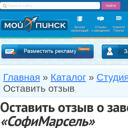
Каталог
Отзывы
Новости
организаций
о заведениях
Пинска
Добавить в катал
Главная
»
Каталог
»
Студи
Оставить отзыв
Оставить отзыв о за
«СофиМарсель»