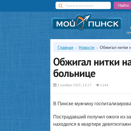
ор
Главная
Новости
Обжигал нитки 
Обжигал нитки на
больнице
3 ноября 2025, 13:27
1164
В Пинске мужчину госпитализирова
Пострадавший получил ожоги из-за 
находился в квартире девятиэтажн