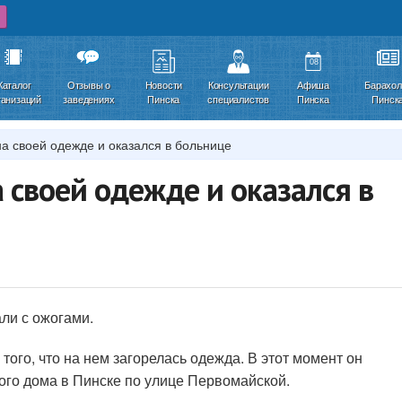
08
Каталог
Отзывы о
Новости
Консультации
Афиша
Барахол
ганизаций
заведениях
Пинска
специалистов
Пинска
Пинск
на своей одежде и оказался в больнице
 своей одежде и оказался в
ли с ожогами.
того, что на нем загорелась одежда. В этот момент он
ого дома в Пинске по улице Первомайской.