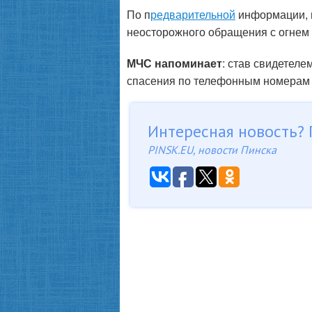
По п
редварительной
информации, м
неосторожного обращения с огнем 
МЧС напоминает
: став свидетел
спасения по телефонным номера
Интересная новость? 
PINSK.EU, новости Пинска