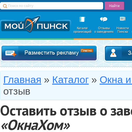
Каталог
Отзывы
Новости
организаций
о заведениях
Пинска
Добавить в катал
Главная
»
Каталог
»
Окна и
отзыв
Оставить отзыв о за
«ОкнаХом»