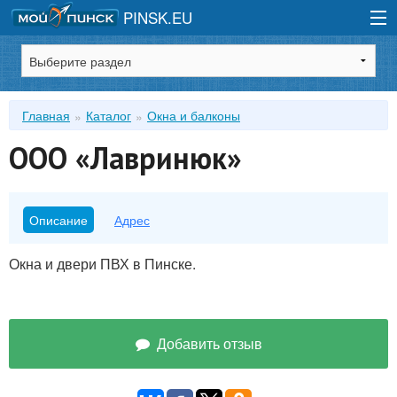
PINSK.EU
Зарегистрироваться
Главная
Каталог
Окна и балконы
Войти
ООО «Лавринюк»
Описание
Адрес
Окна и двери ПВХ в Пинске.
Добавить отзыв