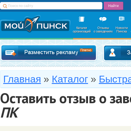
Каталог
Отзывы
Новости
организаций
о заведениях
Пинска
Добавить в катал
Главная
»
Каталог
»
Быстр
Оставить отзыв о за
ПК