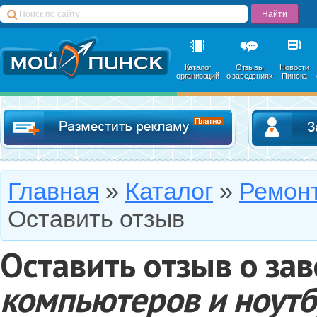
Каталог
Отзывы
Новости
организаций
о заведениях
Пинска
Добавить в катал
Главная
»
Каталог
»
Ремонт
Оставить отзыв
Оставить отзыв о за
компьютеров и ноутб