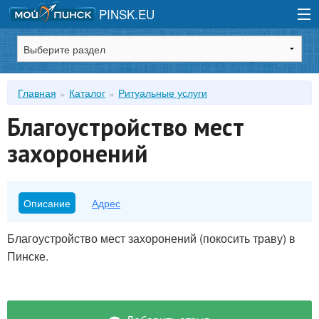
PINSK.EU
Зарегистрироваться
Главная
Каталог
Ритуальные услуги
Войти
Благоустройство мест
захоронений
Описание
Адрес
Благоустройство мест захоронений (покосить траву) в
Пинске.