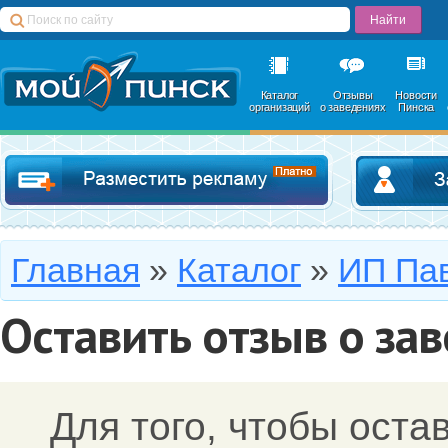
Каталог
Отзывы
Новости
организаций
о заведениях
Пинска
Добавить в катал
Главная
»
Каталог
»
ИП Пав
Оставить отзыв о за
Для того, чтобы оста