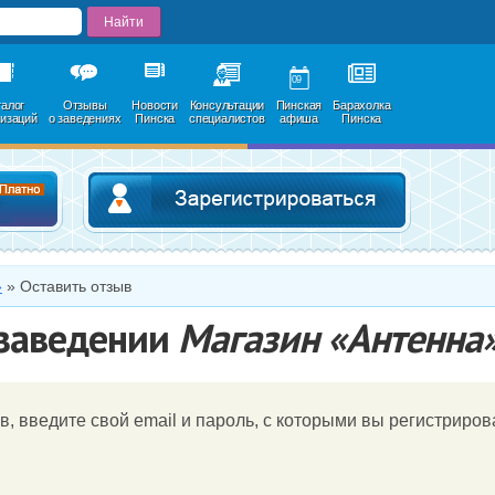
09
талог
Отзывы
Новости
Консультации
Пинская
Барахолка
низаций
о заведениях
Пинска
специалистов
афиша
Пинска
Добавить в каталог
Зарегистри
»
»
Оставить отзыв
 заведении
Магазин «Антенна
в, введите свой email и пароль, c которыми вы регистрирова