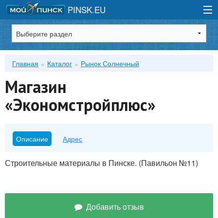
PINSK.EU
Зарегистрироваться
Главная
Каталог
Рынок Солнечный
Войти
Магазин
«Экономстройплюс»
Описание
Адрес
Строительные материалы в Пинске. (Павильон №11)
Добавить отзыв