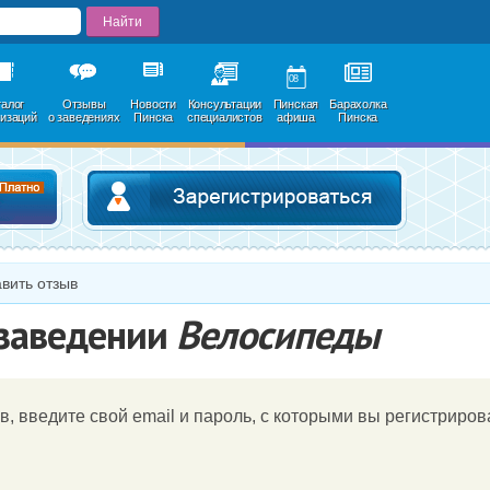
08
талог
Отзывы
Новости
Консультации
Пинская
Барахолка
низаций
о заведениях
Пинска
специалистов
афиша
Пинска
Добавить в каталог
Зарегистри
вить отзыв
 заведении
Велосипеды
в, введите свой email и пароль, c которыми вы регистрирова