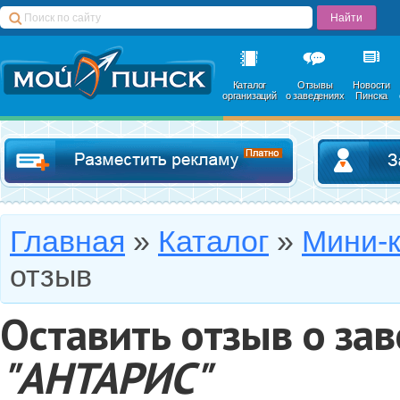
Каталог
Отзывы
Новости
организаций
о заведениях
Пинска
Добавить в катал
Главная
»
Каталог
»
Мини-
отзыв
Оставить отзыв о за
"АНТАРИС"