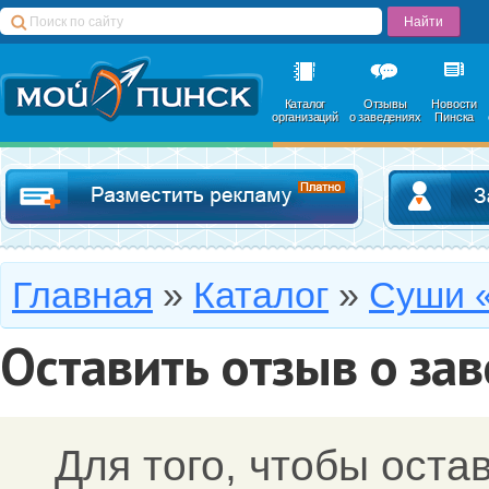
Каталог
Отзывы
Новости
организаций
о заведениях
Пинска
Добавить в катал
Главная
»
Каталог
»
Суши 
Оставить отзыв о за
Для того, чтобы оста