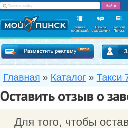
Каталог
Отзывы
Новости
организаций
о заведениях
Пинска
Добавить в катал
Главная
»
Каталог
»
Такси 
Оставить отзыв о за
Для того, чтобы оста