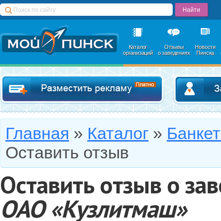
Каталог
Отзывы
Новости
организаций
о заведениях
Пинска
Добавить в катал
Главная
»
Каталог
»
Банке
Оставить отзыв
Оставить отзыв о за
ОАО «Кузлитмаш»