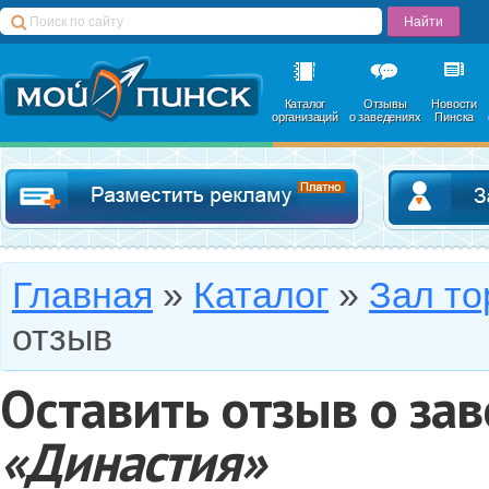
Каталог
Отзывы
Новости
организаций
о заведениях
Пинска
Добавить в катал
Главная
»
Каталог
»
Зал то
отзыв
Оставить отзыв о за
«Династия»