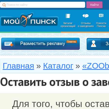
Каталог
Отзывы
Новости
организаций
о заведениях
Пинска
Добавить в катал
Главная
»
Каталог
»
«ZOOb
Оставить отзыв о за
Для того, чтобы оста