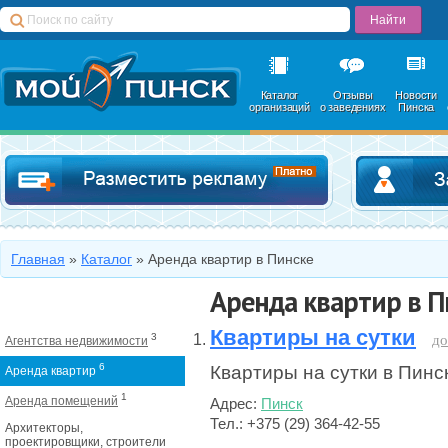
Каталог
Отзывы
Новости
организаций
о заведениях
Пинска
Добавить в катал
Главная
»
Каталог
»
Аренда квартир в Пинске
Аренда квартир в П
Квартиры на сутки
3
до
Агентства недвижимости
6
Квартиры на сутки в Пинс
Аренда квартир
1
Аренда помещений
Адрес:
Пинск
Тел.: +375 (29) 364-42-55
Архитекторы,
проектировщики, строители