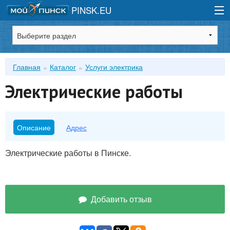
PINSK.EU
Зарегистрироваться
Главная
Каталог
Услуги электрика
Войти
Электрические работы
Описание
Адрес
Электрические работы в Пинске.
Добавить отзыв