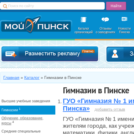
Каталог
Отзывы
Новости
организаций
о заведениях
Пинска
Добавить в катал
Главная
»
Каталог
»
Гимназии в Пинске
Гимназии в Пинске
ГУО «Гимназия № 1 им
Высшие учебные заведения
Пинска»
добавить отзыв
1
Гимназии
ГУО «Гимназия № 1 имени 
Обучение, образование,
4
курсы
жителям города, как учр
Средние специальные
математики, физики, англ