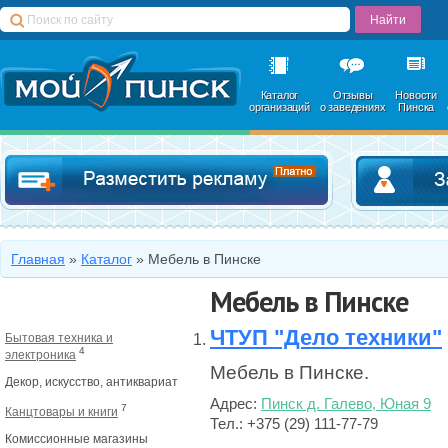
Каталог
Отзывы
Новости
организаций
о заведениях
Пинска
Добавить в катал
Главная
»
Каталог
»
Мебель в Пинске
Мебель в Пинске
ЧТУП "Дело техники"
Бытовая техника и
4
электроника
Мебель в Пинске.
Декор, искусство, антиквариат
Адрес:
Пинск д. Галево, Юная 9
7
Канцтовары и книги
Тел.: +375 (29) 111-77-79
Комиссионные магазины