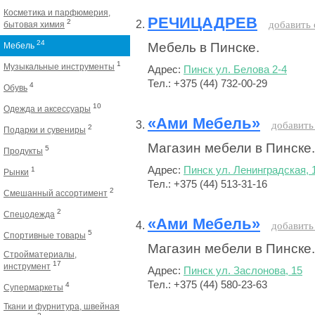
Косметика и парфюмерия,
РЕЧИЦАДРЕВ
2
добавить 
бытовая химия
24
Мебель в Пинске.
Мебель
1
Музыкальные инструменты
Адрес:
Пинск ул. Белова 2-4
Тел.: +375 (44) 732-00-29
4
Обувь
10
Одежда и аксессуары
«Ами Мебель»
добавить
2
Подарки и сувениры
Магазин мебели в Пинске.
5
Продукты
Адрес:
Пинск ул. Ленинградская, 
1
Рынки
Тел.: +375 (44) 513-31-16
2
Смешанный ассортимент
2
Спецодежда
«Ами Мебель»
добавить
5
Спортивные товары
Магазин мебели в Пинске.
Стройматериалы,
17
инструмент
Адрес:
Пинск ул. Заслонова, 15
Тел.: +375 (44) 580-23-63
4
Супермаркеты
Ткани и фурнитура, швейная