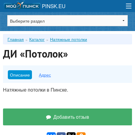
PINSK.EU
Зарегистрироваться
Главная
Каталог
Натяжные потолки
Войти
ДИ «Потолок»
Описание
Адрес
Натяжные потолки в Пинске.
Добавить отзыв