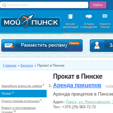
Каталог
Отзывы
Новости
организаций
о заведениях
Пинска
Добавить в катал
Главная
»
Каталог
»
Прокат в Пинске
Прокат в Пинске
Аренда прицепов
3
доба
Аварийное вскрытие замков
8
Аренда прицепов в Пинск
Прокат
5
Пункты приема вторсырья
Адрес:
Пинск, ул. Рокоссовского, 
Тел.: +375 (29) 983-72-72
Ремонт и обслуживание
11
техники