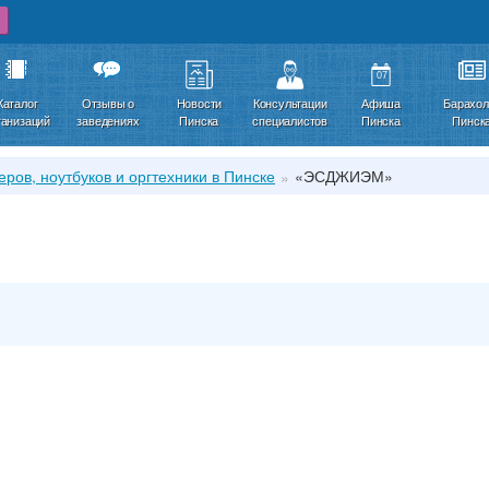
07
Каталог
Отзывы о
Новости
Консультации
Афиша
Барахол
ганизаций
заведениях
Пинска
специалистов
Пинска
Пинск
ров, ноутбуков и оргтехники в Пинске
«ЭСДЖИЭМ»