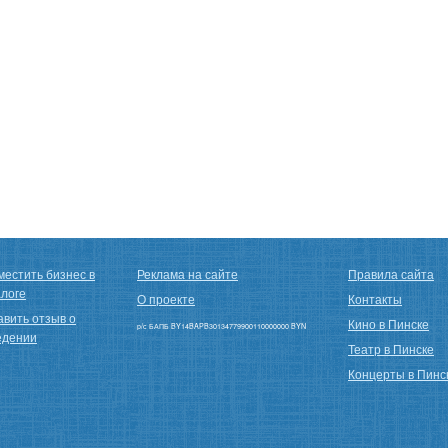
местить бизнес в
Реклама на сайте
Правила сайта
алоге
О проекте
Контакты
авить отзыв о
Кино в Пинске
р/с БАПБ BY14BAPB30134779900110000000 BYN
едении
Театр в Пинске
Концерты в Пинс