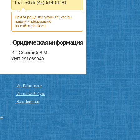
Тел.: +375 (44) 514-51-91
При обращении укажите, что вы
нашли информацию
на сайте pinsk.eu
Юридическая информация
ИП Сливский В.М.
УНП ‎291069949
Мы ВКонтакте
Мы на Фейсбуке
Наш Твиттер
ке