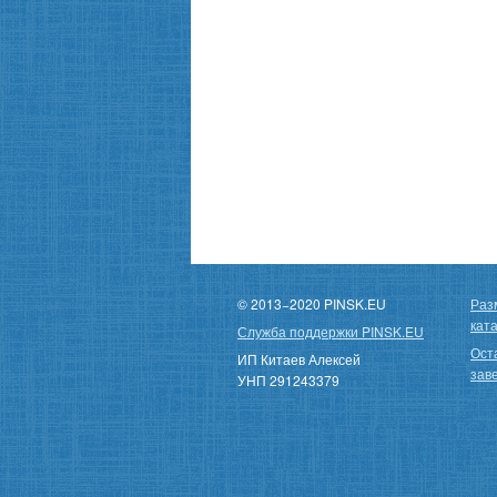
© 2013−2020 PINSK.EU
Раз
кат
Служба поддержки PINSK.EU
Ост
ИП Китаев Алексей
зав
УНП 291243379