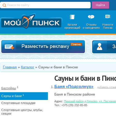
Каталог
Отзывы
Новости
организаций
о заведениях
Пинска
Добавить в катал
Главная
»
Каталог
»
Сауны и бани в Пинске
Сауны и бани в Пин
Баня «Подсолнух»
добавить отзы
1
Бассейны
Баня в Пинском районе
1
Сауны и бани
Адрес:
Пинский район д.Горново, ул. Песчана
Спортивные площадки
Тел.: +375 (29) 232-85-85
Спортивные центры, клубы,
секции