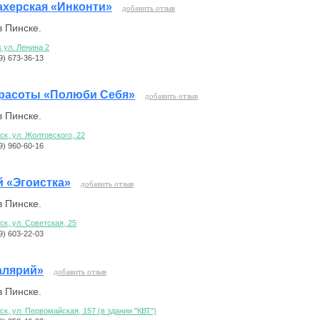
херская «Инконти»
добавить отзыв
 Пинске.
 ул. Ленина 2
29) 673-36-13
красоты «Полюби Себя»
добавить отзыв
 Пинске.
нск, ул. Жолтовского, 22
29) 960-60-16
 «Эгоистка»
добавить отзыв
 Пинске.
нск, ул. Советская, 25
29) 603-22-03
алярий»
добавить отзыв
 Пинске.
нск, ул. Первомайская, 157 (в здании "КВТ")