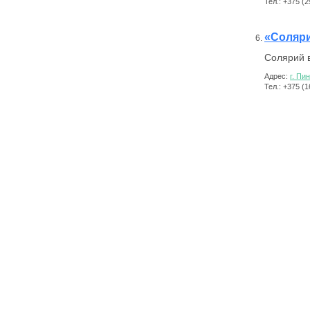
Тел.: +375 (
«Соляри
Солярий в
Адрес:
г. Пи
Тел.: +375 (