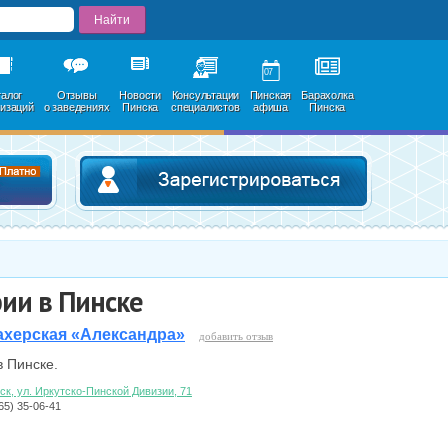
07
талог
Отзывы
Новости
Консультации
Пинская
Барахолка
низаций
о заведениях
Пинска
специалистов
афиша
Пинска
Добавить в каталог
Зарегистри
ии в Пинске
херская «Александра»
добавить отзыв
 Пинске.
нск, ул. Иркутско-Пинской Дивизии, 71
165) 35-06-41