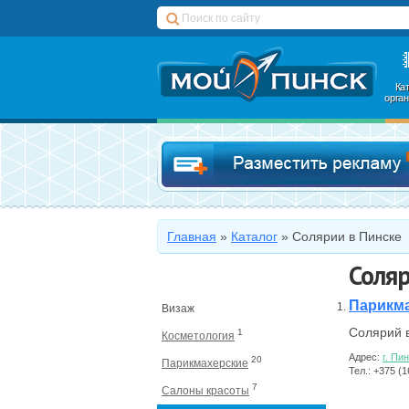
Ка
орга
Главная
»
Каталог
»
Солярии в Пинске
Соляр
Парикма
Визаж
Солярий в
1
Косметология
Адрес:
г. Пи
20
Парикмахерские
Тел.: +375 (
7
Салоны красоты