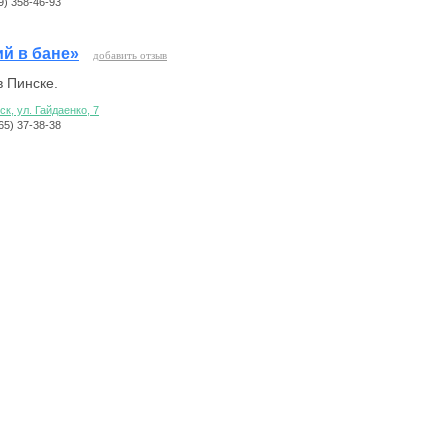
29) 358-46-93
й в бане»
добавить отзыв
 Пинске.
нск, ул. Гайдаенко, 7
165) 37-38-38