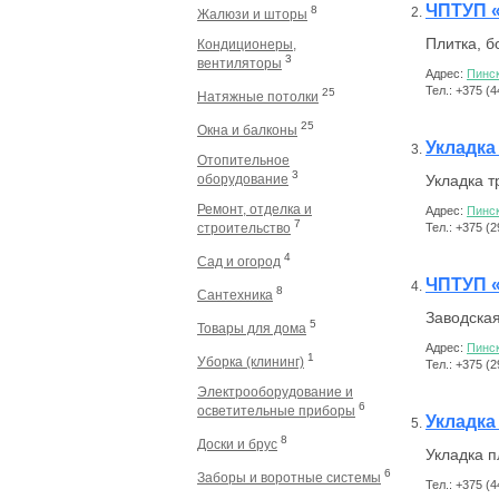
ЧПТУП 
8
Жалюзи и шторы
Плитка, б
Кондиционеры,
3
вентиляторы
Адрес:
Пинск
Тел.: +375 (
25
Натяжные потолки
25
Окна и балконы
Укладка
Отопительное
3
оборудование
Укладка т
Ремонт, отделка и
Адрес:
Пинск
7
строительство
Тел.: +375 (
4
Сад и огород
ЧПТУП 
8
Сантехника
Заводская
5
Товары для дома
Адрес:
Пинс
1
Уборка (клининг)
Тел.: +375 (
Электрооборудование и
6
осветительные приборы
Укладка
8
Доски и брус
Укладка п
6
Заборы и воротные системы
Тел.: +375 (