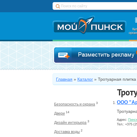
Ка
орга
Главная
»
Каталог
»
Тротуарная плитка
Троту
ООО "А
3
Безопасность и охрана
Тротуарна
14
Двери
Адрес:
Пинс
3
Дизайн интерьера
Тел.: +375 (
2
Доставка воды