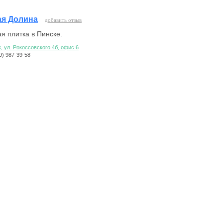
ая Долина
добавить отзыв
я плитка в Пинске.
, ул. Рокоссовского 4б, офис 6
29) 987-39-58