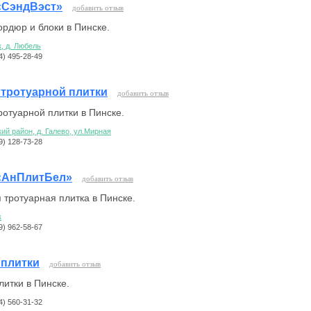
«СэндВэст»
добавить отзыв
ордюр и блоки в Пинске.
, д. Любель
44) 495-28-49
 тротуарной плитки
добавить отзыв
ротуарной плитки в Пинске.
ий район, д. Галево, ул.Мирная
29) 128-73-28
«АнПлитБел»
добавить отзыв
 тротуарная плитка в Пинске.
к
29) 962-58-67
 плитки
добавить отзыв
литки в Пинске.
44) 560-31-32