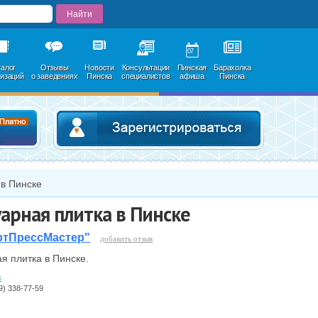
07
талог
Отзывы
Новости
Консультации
Пинская
Барахолка
низаций
о заведениях
Пинска
специалистов
афиша
Пинска
Добавить в каталог
Зарегистри
 в Пинске
арная плитка в Пинске
ртПрессМастер"
добавить отзыв
я плитка в Пинске.
к
29) 338-77-59