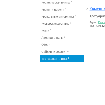
3
Керамическая плитка
Каменн
6
Кирпич и цемент
Тротуарна
7
Кровельные материалы
Адрес:
Пинск
1
Курьерская доставка
Тел.: +375 (
4
Кухни
9
Ламинат и полы
7
Обои
1
Сайдинг и соффит
6
Тротуарная плитка