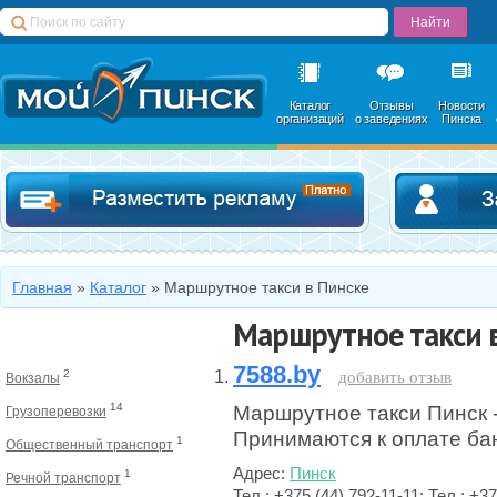
Каталог
Отзывы
Новости
организаций
о заведениях
Пинска
Добавить в катал
Главная
»
Каталог
»
Маршрутное такси в Пинске
Маршрутное такси 
7588.by
2
добавить отзыв
Вокзалы
14
Маршрутное такси Пинск -
Грузоперевозки
Принимаются к оплате бан
1
Общественный транспорт
Адрес:
Пинск
1
Речной транспорт
Тел.: +375 (44) 792-11-11; Тел.: +37